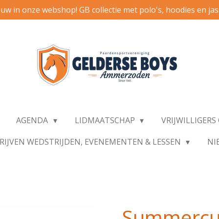
uw in onze webshop! GB collectie met polo's, hoodies en ja
AGENDA
LIDMAATSCHAP
VRIJWILLIGER
RIJVEN WEDSTRIJDEN, EVENEMENTEN & LESSEN
NI
Summercup