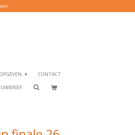
ssen
S OPGEVEN
CONTACT
EUWBRIEF
 finale 26