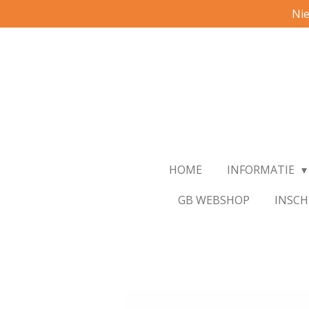
Nie
Ga
direct
naar
de
hoofdinhoud
HOME
INFORMATIE
GB WEBSHOP
INSCH