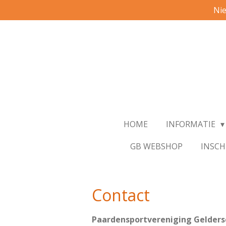
Nie
Ga
direct
naar
de
hoofdinhoud
HOME
INFORMATIE
GB WEBSHOP
INSCH
Contact
Paardensportvereniging Gelders