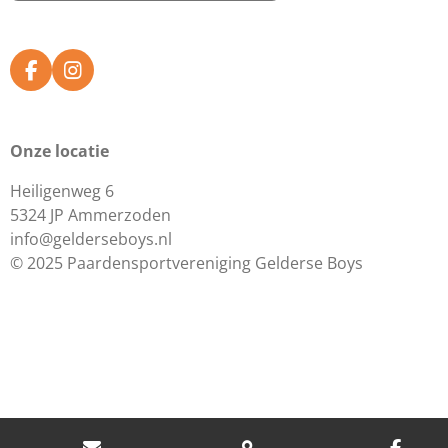
F
I
a
n
c
s
e
t
Onze locatie
b
a
o
g
Heiligenweg 6
o
r
k
a
5324 JP Ammerzoden
m
info@gelderseboys.nl
© 2025 Paardensportvereniging Gelderse Boys