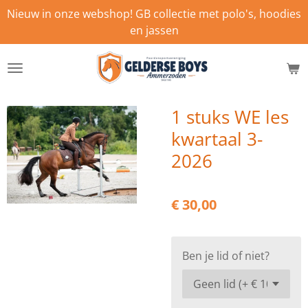
Nieuw in onze webshop! GB collectie met polo's, hoodies
Ga
en jassen
direct
naar
de
hoofdinhoud
1 stuks WE les
kwartaal 3-
2026
€ 30,00
Ben je lid of niet?