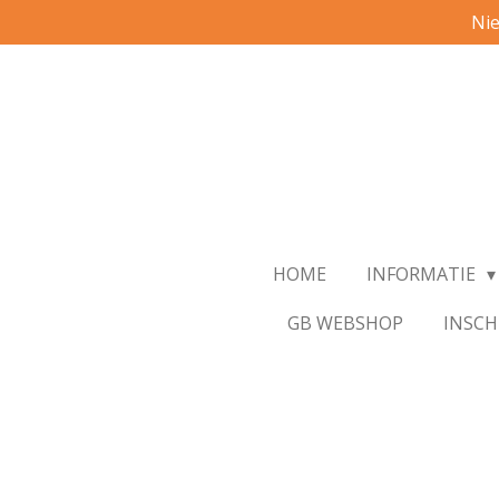
Nie
Ga
direct
naar
de
hoofdinhoud
HOME
INFORMATIE
GB WEBSHOP
INSCH