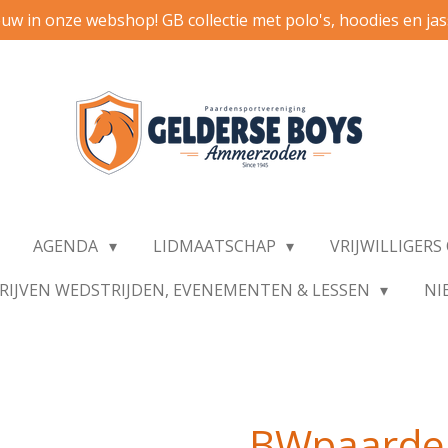
uw in onze webshop! GB collectie met polo's, hoodies en ja
AGENDA
LIDMAATSCHAP
VRIJWILLIGER
RIJVEN WEDSTRIJDEN, EVENEMENTEN & LESSEN
NI
BWpaarde